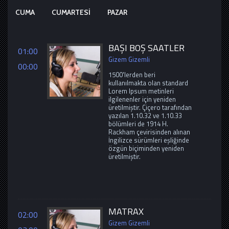
CUMA
CUMARTESI
PAZAR
BAŞI BOŞ SAATLER
01:00
Gizem Gizemli
00:00
1500'lerden beri
kullanılmakta olan standard
Lorem Ipsum metinleri
ilgilenenler için yeniden
üretilmiştir. Çiçero tarafından
yazılan 1.10.32 ve 1.10.33
bölümleri de 1914 H.
Rackham çevirisinden alınan
İngilizce sürümleri eşliğinde
özgün biçiminden yeniden
üretilmiştir.
MATRAX
02:00
Gizem Gizemli